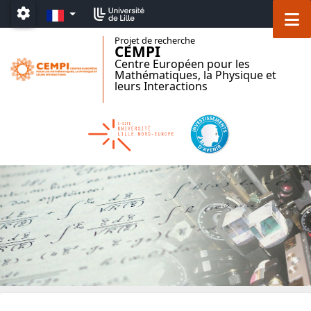
Accéder au menu principal
Accéder au contenu
FR
M
Paramétrage
Projet de recherche
CEMPI
Centre Européen pour les
Mathématiques, la Physique et
leurs Interactions