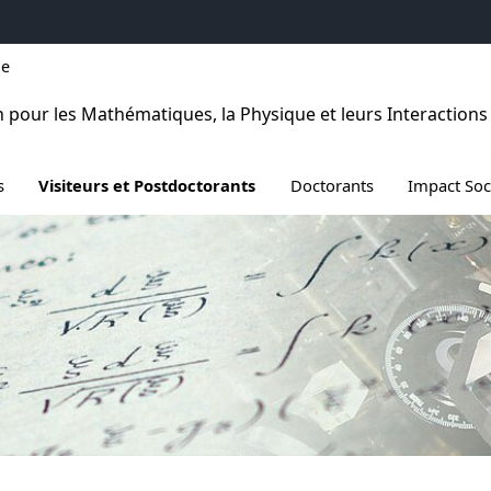
he
pour les Mathématiques, la Physique et leurs Interactions
e Activités scientifiques
Ouvrir le sous menu de Visiteurs et Postdoctorants
Ouvrir le sous menu de D
s
Visiteurs et Postdoctorants
Doctorants
Impact So