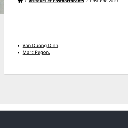
Accueil
Accueil
/
Visiteurs et Postdoctorants
/
Post-doc-2020
Van Duong Dinh
.
Marc Pegon.