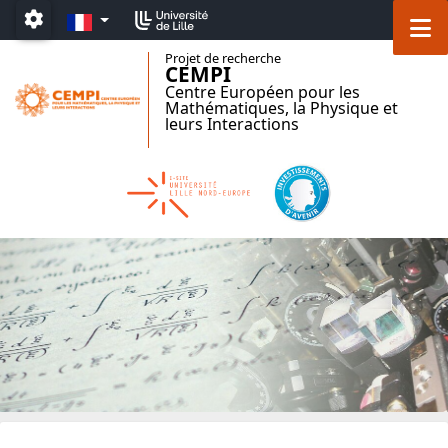
Accéder au menu principal
Accéder au contenu
FR
M
Paramétrage
Projet de recherche
CEMPI
Centre Européen pour les
Mathématiques, la Physique et
leurs Interactions