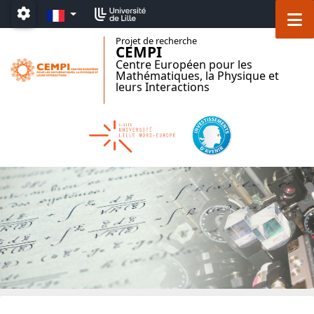
Accéder au menu principal
Accéder au contenu
FR
M
Paramétrage
Projet de recherche
CEMPI
Centre Européen pour les
Mathématiques, la Physique et
leurs Interactions