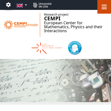
Accéder au menu principal
Accéder au contenu
EN
M
Paramétrage
Research project
CEMPI
European Center for
Mathematics, Physics and their
Interactions